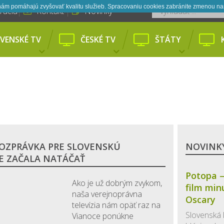
é nám pomáhajú zvyšovať kvalitu služieb. Spracovaniu cookies zabránite zmenou na
rácia
Kontakt
Novinky
VENSKÉ TV
ČESKÉ TV
ŠTÁTY
OZPRÁVKA PRE SLOVENSKÚ
NOVINKY
VE ZAČALA NATÁČAŤ
Potopa –
Ako je už dobrým zvykom,
film min
naša verejnoprávna
Oscary
televízia nám opäť raz na
Slovenská 
Vianoce ponúkne