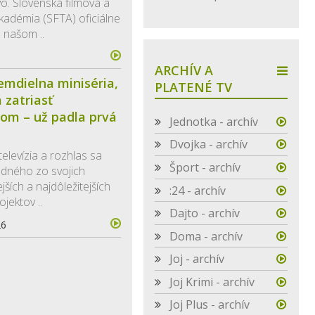
vo. Slovenská filmová a
akadémia (SFTA) oficiálne
 našom ..
6
ARCHÍV A
mdielna miniséria,
PLATENÉ TV
 zatriasť
om – už padla prvá
Jednotka - archív
Dvojka - archív
elevízia a rozhlas sa
Šport - archív
edného zo svojich
ších a najdôležitejších
:24 - archív
jektov ..
Dajto - archív
26
Doma - archív
Joj - archív
Joj Krimi - archív
Joj Plus - archív