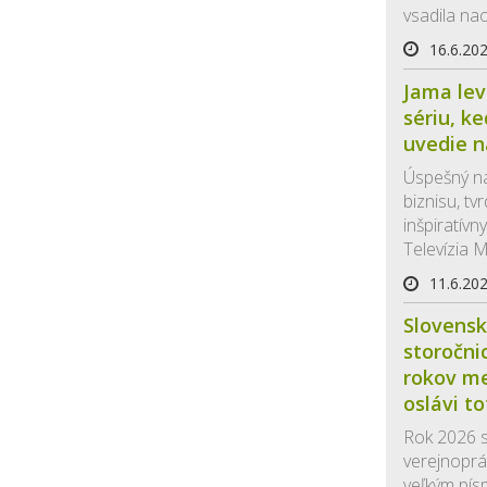
vsadila nao
16.6.20
Jama lev
sériu, k
uvedie n
Úspešný n
biznisu, tvr
inšpiratív
Televízia M
11.6.20
Slovensk
storočnic
rokov me
oslávi t
Rok 2026 s
verejnoprá
veľkým pís