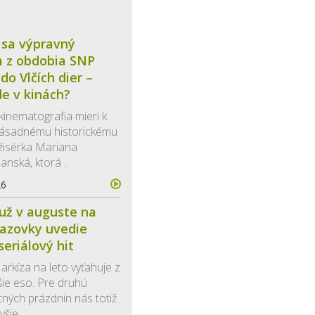
 sa výpravný
m z obdobia SNP
do Vlčích dier –
e v kinách?
kinematografia mieri k
zásadnému historickému
ežisérka Mariana
nská, ktorá ..
26
už v auguste na
azovky uvedie
seriálový hit
arkíza na leto vyťahuje z
šie eso. Pre druhú
tných prázdnin nás totiž
šie ..