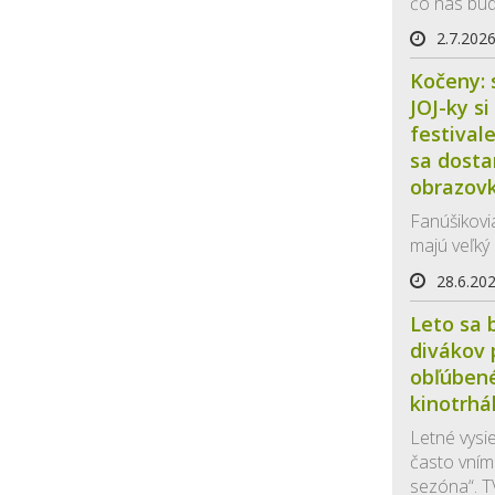
čo nás bud
2.7.202
Kočeny: 
JOJ-ky s
festival
sa dosta
obrazov
Fanúšikovi
majú veľký .
28.6.20
Leto sa b
divákov 
obľúbené
kinotrhá
Letné vysie
často vní
sezóna“. T