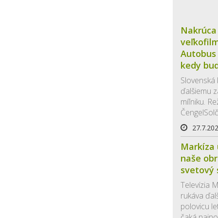
Nakrúca
veľkofil
Autobus 
kedy bud
Slovenská 
ďalšiemu 
míľniku. R
ČengelSolča
27.7.20
Markíza 
naše obr
svetový 
Televízia M
rukáva ďal
polovicu le
čaká najnov