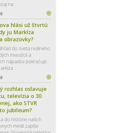
zaj na ..
26
ova hlási už štvrtú
edy ju Markíza
a obrazovky?
áhľad do sveta reálneho
dých investícií a
nych nápadov pokračuje.
arkíza ..
26
ý rozhlas oslavuje
u, televízia o 30
nej, ako STVR
oto jubileum?
a do histórie našich
vnych médií zapíše
mom. Slovenská televízia