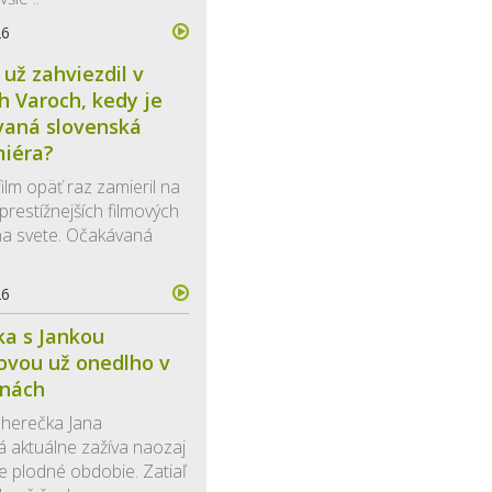
26
 už zahviezdil v
h Varoch, kedy je
vaná slovenská
miéra?
ilm opäť raz zamieril na
prestížnejších filmových
 na svete. Očakávaná
26
ka s Jankou
ovou už onedlho v
inách
 herečka Jana
á aktuálne zažíva naozaj
 plodné obdobie. Zatiaľ