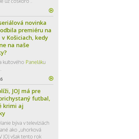
e už čoskoro ..
6
seriálová novinka
i odbila premiéru na
e v Košiciach, kedy
ne na naše
ky?
a kultového
Paneláku
.
26
líži, JOJ má pre
prichystaný futbal,
 krimi aj
ky
lanie býva v televíziách
mané ako „uhorková
V JOJ však tento rok