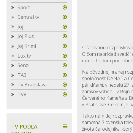
Šport
Central tv
Joj
Joj Plus
Joj Krimi
s čarovnou rozprávkovo
O čom napríklad svedčí 
Lux tv
mimochodom podrobnejš
Senzi
Na pôvodnej hranej roz
TA3
spoločnosť DANAE a Česk
Tv Bratislava
pár dňami, v nedeľu 27. 
zámkov vôbec – v Bojnici
TV8
Červeného Kameňa a Buch
v Bratislave. Celkom je 
Takto nám dej rozprávk
samotná Slovenská telev
TV PODĽA
života čarodejníka, ktorý