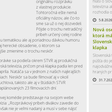
hlási o slo
originálnu rozprávku
televízna 
z vlastnej produkcie.
rozhodla o
Tohtoročná ešte nemá
oficiálny názov, ale čo-to
5.8.202
sme sa už o nej dozvedeli.
Pôjde o trochu netradičný
Nová ose
príbeh určený celej rodine
ktorá má
u tematikou ale aj poriadnou dávkou humoru.
Slovensk
aj herecké obsadenie, o ktorom sa
klapka
ie zmienime o trochu neskôr.
Slovenská t
právke sa podieľa okrem STVR aj produkčná
púšťa do j
á televízia, pričom prvá klapka padla len pred
najodvážnej
apríla. Natáča sa v jednom z našich najkrajších
hraných pro
ach. Neskôr sa bude filmovať aj v okolí
31.7.20
lova, takisto ale aj v štúdiách STVR
naplánovaných 23 filmovacích dní.
ovej komédie predstavuje na svojom webe
ízia: „Rozprávkový príbeh divákov zavedie do
 však nie je veľmi nadaný a musí v sebe nájsť