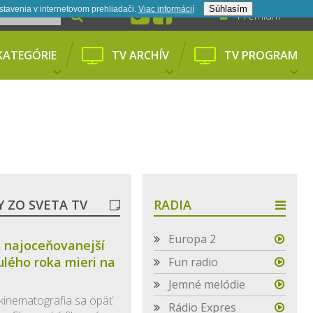
Súhlasím
stavenia v internetovom prehliadači.
Viac informácií­
Premium
KATEGÓRIE
TV ARCHÍV
TV PROGRAM
 ZO SVETA TV
RADIA
Europa 2
 najoceňovanejší
ulého roka mieri na
Fun radio
Jemné melódie
kinematografia sa opäť
Rádio Expres