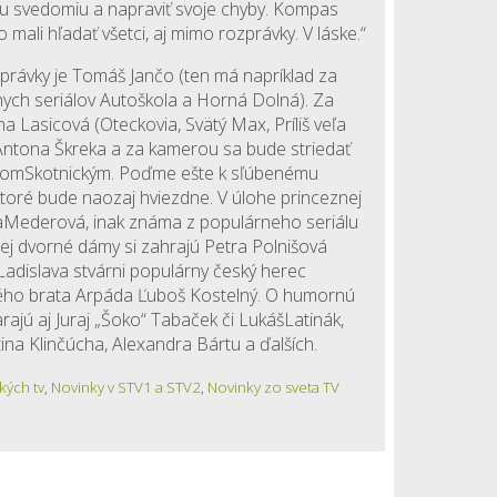
ému svedomiu a napraviť svoje chyby. Kompas
mali hľadať všetci, aj mimo rozprávky. V láske.“
zprávky je Tomáš Jančo (ten má napríklad za
nych seriálov Autoškola a Horná Dolná). Za
 Lasicová (Oteckovia, Svätý Max, Príliš veľa
 Antona Škreka a za kamerou sa bude striedať
lomSkotnickým. Poďme ešte k sľúbenému
oré bude naozaj hviezdne. V úlohe princeznej
raMederová, inak známa z populárneho seriálu
Jej dvorné dámy si zahrajú Petra Polnišová
Ladislava stvárni populárny český herec
ého brata Arpáda Ľuboš Kostelný. O humornú
rajú aj Juraj „Šoko“ Tabaček či LukášLatinák,
tina Klinčúcha, Alexandra Bártu a ďalších.
kých tv
,
Novinky v STV1 a STV2
,
Novinky zo sveta TV