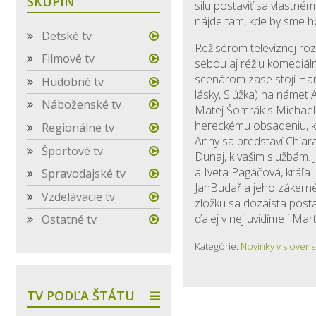
SKUPÍN
silu postaviť sa vlastn
nájde tam, kde by sme ho 
Detské tv
Režisérom televíznej ro
Filmové tv
sebou aj réžiu komediál
scenárom zase stojí Hana
Hudobné tv
lásky, Slúžka) na námet
Náboženské tv
Matej Šomrák s Michae
hereckému obsadeniu, kt
Regionálne tv
Anny sa predstaví Chia
Športové tv
Dunaj, k vašim službám. 
a Iveta Pagáčová, kráľa 
Spravodajské tv
JanBudař a jeho zákern
Vzdelávacie tv
zložku sa dozaista posta
ďalej v nej uvidíme i Mar
Ostatné tv
Kategórie:
Novinky v slovens
TV PODĽA ŠTÁTU